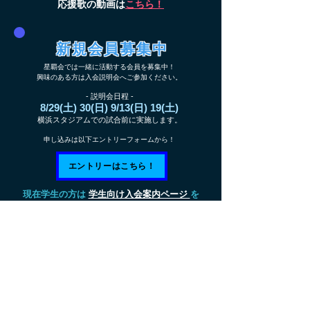
​応援歌の動画は
こちら！
新規会員募集中
星覇会では一緒に活動する会員を募集中！
興味のある方は入会説明会へご参加ください。
- 説明会日程 -
8/29(土) 30(日) 9/13(日) 19(土)
横浜スタジアムでの試合前に実施します。
申し込みは以下エントリーフォームから！​
エントリーはこちら！
​現在学生の方は
学生向け入会案内ページ
を
ご覧ください
2026年新応援歌特設ページ
ブログ ベイスターズ応援日記