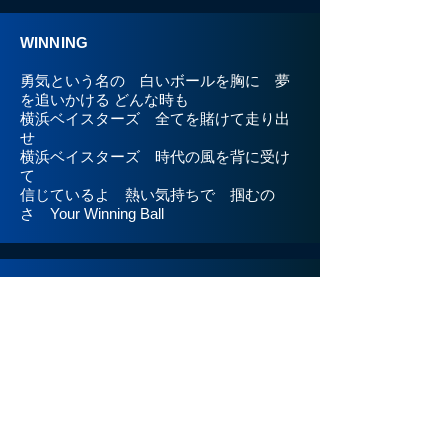
WINNING
勇気という名の 白いボールを胸に 夢
を追いかける どんな時も
横浜ベイスターズ 全てを賭けて走り出
せ
横浜ベイスターズ 時代の風を背に受け
て
信じているよ 熱い気持ちで 掴むの
さ Your Winning Ball
勇者の遺伝子
Wow wow wow BAYSTARS 勇者の遺伝
子（ディー・エヌ・エー）
星空に響け 激しく 魂がうねる音 闘
え Warriors 俺達は生きる
勝利の女神 抱くため 情熱の火よ 我
が道を照らせ