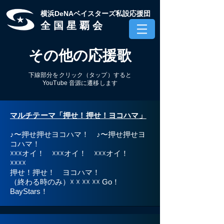
​横浜DeNAベイスターズ私設応援団
全 国 星 覇 会
​その他の応援歌​
​下線部分をクリック（タップ）すると
YouTube 音源に遷移します
​マルチテーマ「押せ！押せ！ヨコハマ」
♪〜押せ押せヨコハマ！ ♪〜押せ押せヨ
コハマ！
☓☓☓オイ！ ☓☓☓オイ！ ☓☓☓オイ！
☓☓☓☓
押せ！押せ！ ヨコハマ！
（終わる時のみ）☓ ☓ ☓☓ ☓☓ Go！
BayStars！