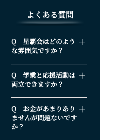
す。

にも参加するようになり、普通
思い出です。

また、星覇会の魅力は応援だけ
最初はうまく馴染めるか不安も
の高校生活では絶対に出会えな
よくある質問
また、声出しだけでなく、太
にとどまりません。学生から社
ありましたが、球場内外で先輩
かった経験と仲間ができまし
鼓・トランペット・旗振りな
会人まで、幅広い世代の方々と
方とコミュニケーションを重ね
た！
ど、さまざまな形で応援に関わ
関わることができる点も大きな
るうちに、徐々に打ち解けるこ
Q 星覇会はどのよう
れるのも魅力です。最初は難し
魅力だと感じています。普段の
とができました。

くても、先輩が丁寧に教えてく
な雰囲気ですか？
生活では得られない出会いや経
球場では旗振りの練習から始ま
れるので安心して取り組めま
験があり、人とのつながりの中
り、次第に太鼓やトランペット
試合中は真剣にベイスターズを応
す。

で多くを学ぶことができます。

にも挑戦し、ベイスターズの応
援し、試合が終われば和気藹々と
Q 学業と応援活動は
援を担う一員として少しずつ活
した雰囲気でメンバー同士コミュ
さらに、活動を通じて礼儀や人
両立できますか？
ぜひ私たちと一緒に、星覇会の
躍の場を広げることができてい
ニケーションをとっています。
との関わり方など、多くのこと
一員としてベイスターズを応援
ます。

両立は可能です。 当会には現役
を学べる点も大きな魅力です。
しませんか。
苦労することもありますが、そ
の高校生・大学生メンバーに加
Q お金があまりあり
学生メンバーも多く、すぐに馴
れ以上に楽しさを感じられるの
え、学生時代から応援活動を続
染める環境があります。

ませんが問題ないです
が星覇会の魅力です。
け、現在は社会人として活躍して
か？
いるメンバーも多く在籍していま
少しでも興味がある方は、ぜひ
す。 両立のためのノウハウも共