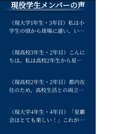
​現役学生メンバーの声
（現大学1年生・3年目）私は小
学生の頃から球場に通い、いつ
も星覇会の上の立ち見エリアで
試合を観戦していました。

（現高校3年生・2年目）こんに
当時から「高校生になったら星
ちは。私は高校2年生から星覇
覇会に入り、法被を着て応援し
会に入会し、活動しています。

たい」と強く憧れており、鳴り
「応援団は厳しそう」と思われ
物応援が再開された翌年、その
（現高校2年生・2年目）都内在
がちですが、実際は学生が主体
思いを実現する形で入会しまし
住のため、高校生活との両立が
となって活躍できる、とても魅
た。

できるか不安でした。でも実際
力的な場所です。

に入ってみると、幅広い年齢の
実際に憧れの応援団員となり、
（現大学4年生・4年目）「星覇
先輩方が温かく支えてくれて、
特に印象に残っているのは遠征
初めて法被を手にしたときの喜
会はとても楽しい！」これが、
大変なことも一緒に乗り越えら
で、甲子園などのビジター球場
びは、今でも忘れられません。

入会してからの率直な感想で
れます。長期休みを中心に遠征
で仲間と応援した経験は大切な