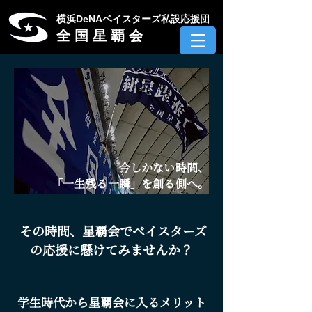
​横浜DeNAベイスターズ私設応援団
全 国 星 覇 会
今しかない時間、
「一生残る一瞬」を創る側へ。
その時間、星覇会でベイスターズ
の応援に懸けてみませんか？​
​学生時代から星覇会に入るメリット