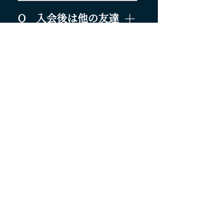
できるだけ負担を抑えられるよ
説明会に参加してみてくださ
有されていますので、安心してご
う、さまざまな工夫をしていま
Q 入会後は他の友達
い。

参加いただけます。
す。遠征時にはメンバーの車に相
球場でお会いできるのを楽しみ
と観戦できますか？
乗りしたり、パックツアーをシェ
にしています。
アしたり、青春18きっぷを活用す
心苦しいところではありますが、
るなど、状況に応じた方法を取り
原則としてご遠慮いただいていま
Q 保護者の理解が得
入れています。詳細については、
す。その分、星覇会でしか味わえ
られそうにありませ
説明会でご案内いたします。
ない一体感や経験を、存分に感じ
ん。どうしたら良い
ていただけます。
ですか？
未成年（18歳未満）の方は、入会
にあたり保護者の承諾が必要とな
Q まだ迷っているの
ります。 まずはご自身の想いや
ですが、説明会に参加
活動内容について保護者へ丁寧に
しても大丈夫ですか？
お伝えいただき、ご理解を得てい
ただくことをお願いしています。
もちろん大丈夫です。説明会は星
覇会の活動について知っていただ